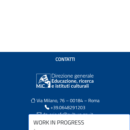
CONTATTI
Via Milano, 76 – 00184 – Roma
+39.0648291203
dg-eric.efr@cultura.gov.it
LINK UTILI
WORK IN PROGRESS